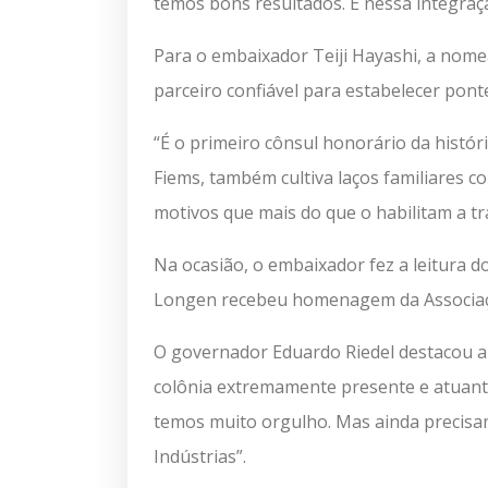
temos bons resultados. É nessa integraç
Para o embaixador Teiji Hayashi, a nome
parceiro confiável para estabelecer pont
“É o primeiro cônsul honorário da histór
Fiems, também cultiva laços familiares c
motivos que mais do que o habilitam a t
Na ocasião, o embaixador fez a leitura d
Longen recebeu homenagem da Associaçã
O governador Eduardo Riedel destacou a i
colônia extremamente presente e atuante,
temos muito orgulho. Mas ainda precisa
Indústrias”.