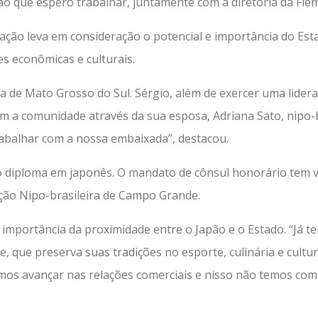
ão que espero trabalhar, juntamente com a diretoria da Fie
ação leva em consideração o potencial e importância do Est
es econômicas e culturais.
ia de Mato Grosso do Sul. Sérgio, além de exercer uma lider
om a comunidade através da sua esposa, Adriana Sato, nipo-
rabalhar com a nossa embaixada”, destacou.
o diploma em japonês. O mandato de cônsul honorário tem va
o Nipo-brasileira de Campo Grande.
mportância da proximidade entre o Japão e o Estado. “Já te
 que preserva suas tradições no esporte, culinária e cultur
mos avançar nas relações comerciais e nisso não temos com