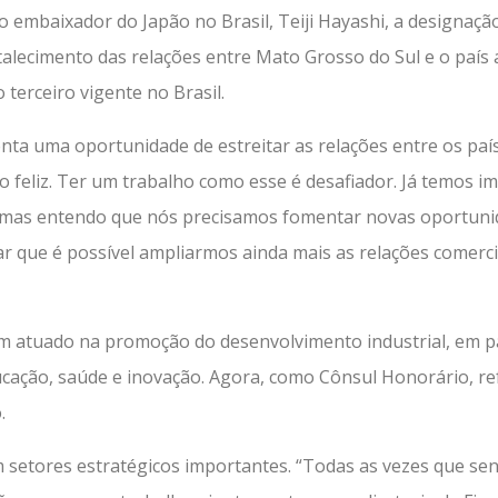
o embaixador do Japão no Brasil, Teiji Hayashi, a designaç
alecimento das relações entre Mato Grosso do Sul e o país as
terceiro vigente no Brasil.
 uma oportunidade de estreitar as relações entre os paíse
o feliz. Ter um trabalho como esse é desafiador. Já temos 
, mas entendo que nós precisamos fomentar novas oportuni
r que é possível ampliarmos ainda mais as relações comerci
em atuado na promoção do desenvolvimento industrial, em p
ação, saúde e inovação. Agora, como Cônsul Honorário, ref
.
m setores estratégicos importantes. “Todas as vezes que s