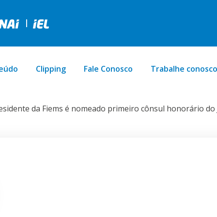
eúdo
Clipping
Fale Conosco
Trabalhe conosc
esidente da Fiems é nomeado primeiro cônsul honorário do