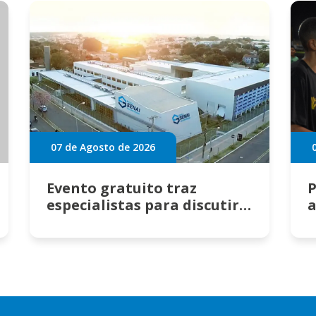
07 de Agosto de 2026
Evento gratuito traz
P
especialistas para discutir
a
transformações no
mercado da construção;
inscreva-se